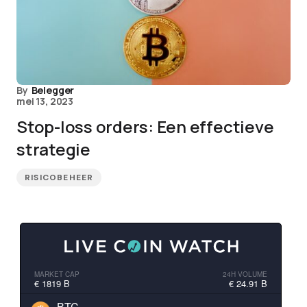
By
Belegger
mei 13, 2023
Stop-loss orders: Een effectieve
strategie
RISICOBEHEER
MARKET CAP
24H VOLUME
€ 1819 B
€ 24.91 B
BTC