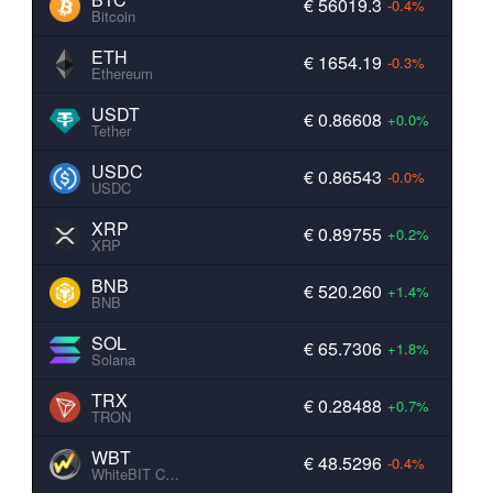
€ 56019.3
-0.4%
Bitcoin
ETH
€ 1654.19
-0.3%
Ethereum
USDT
€ 0.86608
+0.0%
Tether
USDC
€ 0.86543
-0.0%
USDC
XRP
€ 0.89755
+0.2%
XRP
BNB
€ 520.260
+1.4%
BNB
SOL
€ 65.7306
+1.8%
Solana
TRX
€ 0.28488
+0.7%
TRON
WBT
€ 48.5296
-0.4%
WhiteBIT Coin