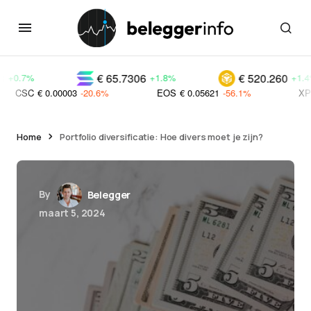
€ 65.7306
€ 520.260
+1.8%
+1.4%
 0.00003
-20.6%
EOS
€ 0.05621
-56.1%
XPX
€ 0.0001
Home
Portfolio diversificatie: Hoe divers moet je zijn?
By
Belegger
maart 5, 2024