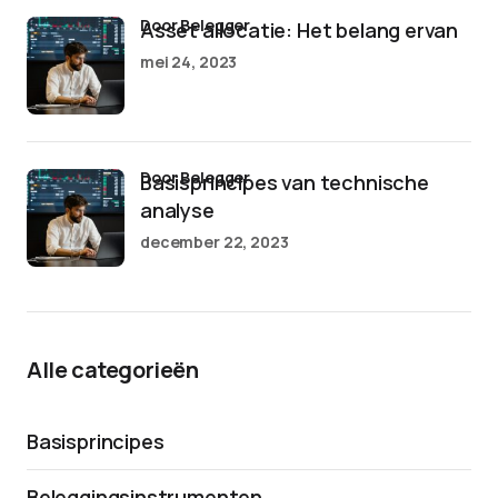
door Belegger
Asset allocatie: Het belang ervan
mei 24, 2023
door Belegger
Basisprincipes van technische
analyse
december 22, 2023
Alle categorieën
Basisprincipes
Beleggingsinstrumenten