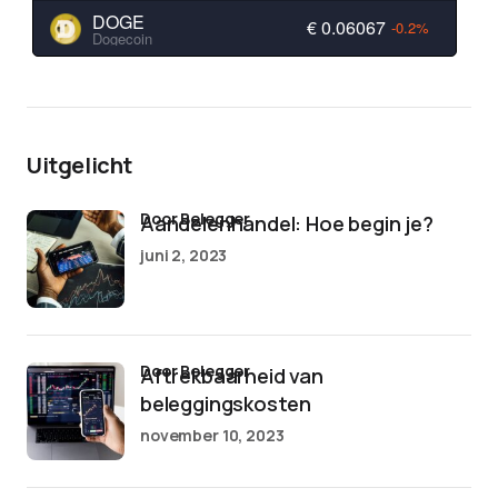
DOGE
€ 0.06067
-0.2%
Dogecoin
Uitgelicht
door Belegger
Aandelenhandel: Hoe begin je?
juni 2, 2023
door Belegger
Aftrekbaarheid van
beleggingskosten
november 10, 2023