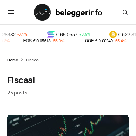
€ 66.0557
€ 522.811
0.1%
+3.9%
+2.0%
EOS
€ 0.05618
-56.0%
OOE
€ 0.00249
-65.4%
GRAIL
Home
Fiscaal
Fiscaal
25 posts