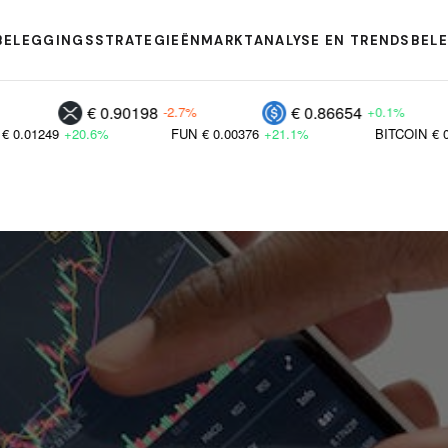
BELEGGINGSSTRATEGIEËN
MARKTANALYSE EN TRENDS
BEL
€ 0.90198
€ 0.86654
€ 0
-2.7%
+0.1%
.6%
FUN
€ 0.00376
+21.1%
BITCOIN
€ 0.00956
+23.5%