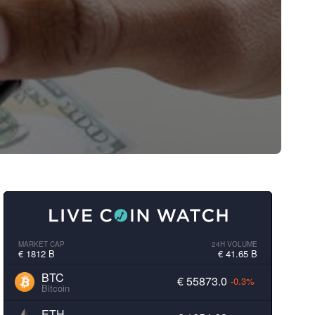
MARKET CAP
24H VOLUME
€ 1812 B
€ 41.65 B
BTC
€ 55873.0
-0.3%
Bitcoin
ETH