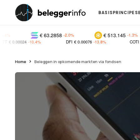
BASISPRINCIPES
€ 63.2858
€ 513.145
-2.0%
-1.3%
-10.4%
DFI
€ 0.00076
-13.8%
COTI
€ 0.01249
+20
Home
Beleggen in opkomende markten via fondsen