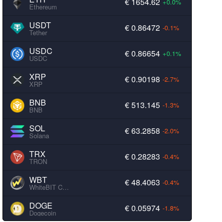
€ 1654.62
+0.0%
Ethereum
USDT
€ 0.86472
-0.1%
Tether
USDC
€ 0.86654
+0.1%
USDC
XRP
€ 0.90198
-2.7%
XRP
BNB
€ 513.145
-1.3%
BNB
SOL
€ 63.2858
-2.0%
Solana
TRX
€ 0.28283
-0.4%
TRON
WBT
€ 48.4063
-0.4%
WhiteBIT Coin
DOGE
€ 0.05974
-1.8%
Dogecoin