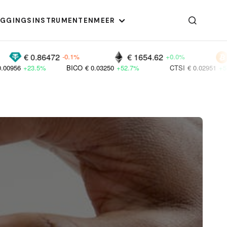
EGGINGSINSTRUMENTEN
MEER
.86472
€ 1654.62
€ 55873.
-0.1%
+0.0%
BICO
€ 0.03250
+52.7%
CTSI
€ 0.02951
+57.1%