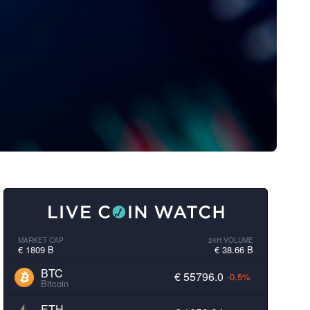
MARKET CAP
24H VOLUME
€ 1809 B
€ 38.66 B
BTC
€ 55796.0
-0.5%
Bitcoin
ETH