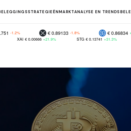
BELEGGINGSSTRATEGIEËN
MARKTANALYSE EN TRENDS
BEL
€ 0.89133
€ 0.86834
-1.8%
+0.2%
0.00666
+21.9%
STG
€ 0.13741
+31.3%
BITCOIN
€ 0