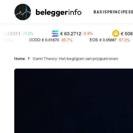
BASISPRINCIPES
€ 63.2712
€ 508.751
+0.2%
-0.9%
-1.2%
DODO
€ 0.01670
-35.7%
EOS
€ 0.05687
-57.2%
XAI
€ 
Home
Gann Theory: Het begrijpen van prijspatronen