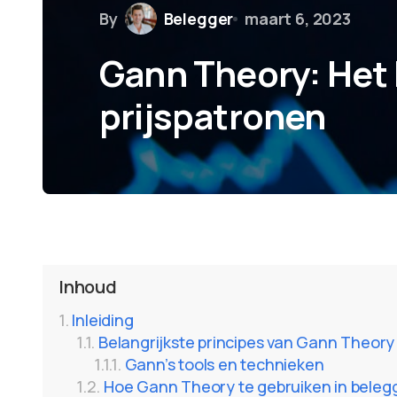
By
Belegger
maart 6, 2023
Gann Theory: Het 
prijspatronen
Inhoud
Inleiding
Belangrijkste principes van Gann Theory
Gann’s tools en technieken
Hoe Gann Theory te gebruiken in beleg