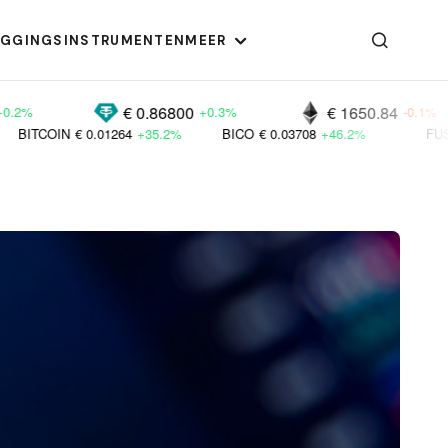
EGGINGSINSTRUMENTEN
MEER
€ 0.86800
€ 1650.84
+0.3%
-0.1%
.01264
+35.2%
BICO
€ 0.03708
+46.2%
FUSE
€ 0.00887
+2