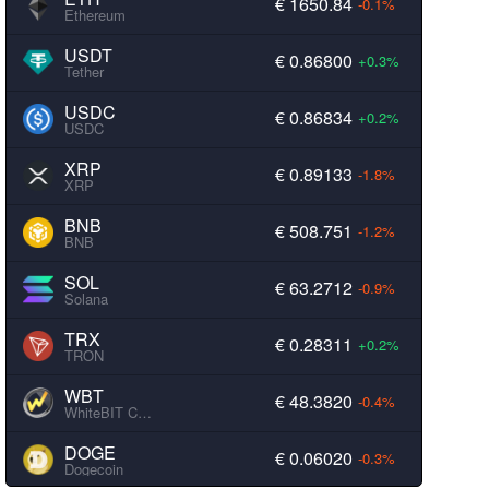
€ 1650.84
-0.1%
Ethereum
USDT
€ 0.86800
+0.3%
Tether
USDC
€ 0.86834
+0.2%
USDC
XRP
€ 0.89133
-1.8%
XRP
BNB
€ 508.751
-1.2%
BNB
SOL
€ 63.2712
-0.9%
Solana
TRX
€ 0.28311
+0.2%
TRON
WBT
€ 48.3820
-0.4%
WhiteBIT Coin
DOGE
€ 0.06020
-0.3%
Dogecoin