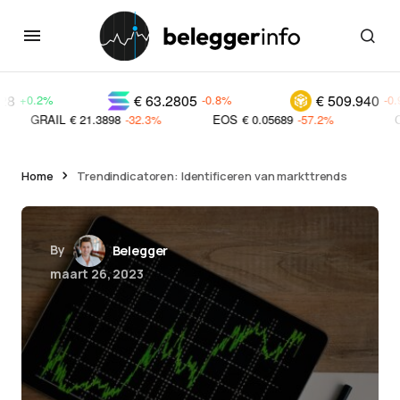
€ 63.2805
€ 509.940
-0.8%
-0.9%
€ 21.3898
-32.3%
EOS
€ 0.05689
-57.2%
C98
€ 0.0139
Home
Trendindicatoren: Identificeren van markttrends
By
Belegger
maart 26, 2023