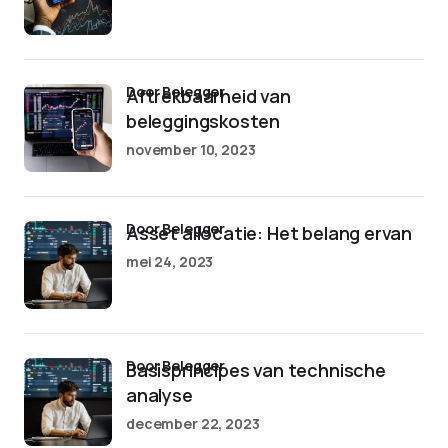
door Belegger
Aftrekbaarheid van
beleggingskosten
november 10, 2023
door Belegger
Asset allocatie: Het belang ervan
mei 24, 2023
door Belegger
Basisprincipes van technische
analyse
december 22, 2023