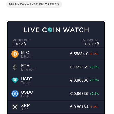
MARKTANALYSE EN TRENDS
MARKET CAP
24H VOLUME
€ 1812 B
€ 38.67 B
BTC
€ 55884.9
-0.3%
Bitcoin
ETH
€ 1653.65
+0.0%
Ethereum
USDT
€ 0.86806
+0.3%
Tether
USDC
€ 0.86835
+0.2%
USDC
XRP
€ 0.89164
-1.8%
XRP