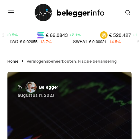
€ 66.0843
€ 520.427
%
+2.1%
+1.1%
€ 0.02055
-13.7%
SWEAT
€ 0.00021
-14.5%
PNDC
€ 0.0
Home
Vermogensbeheerkosten: Fiscale behandeling
By
Belegger
augustus 11, 2023