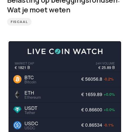
Wat je moet weten
FISCAAL
MARKET CAP
24H VOLUME
€ 1821 B
€ 25.89 B
BTC
€ 56056.8
-0.2%
Bitcoin
ETH
€ 1659.89
+0.0%
Ethereum
USDT
€ 0.86600
+0.0%
Tether
USDC
€ 0.86534
-0.1%
USDC