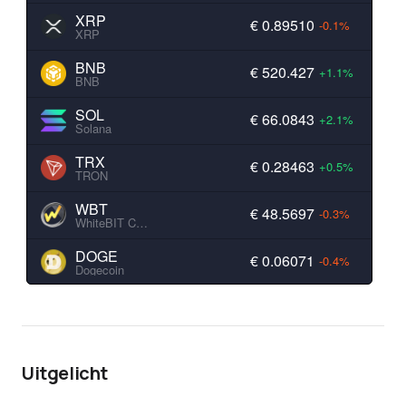
XRP
€ 0.89510
-0.1%
XRP
BNB
€ 520.427
+1.1%
BNB
SOL
€ 66.0843
+2.1%
Solana
TRX
€ 0.28463
+0.5%
TRON
WBT
€ 48.5697
-0.3%
WhiteBIT Coin
DOGE
€ 0.06071
-0.4%
Dogecoin
Uitgelicht