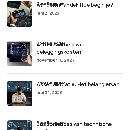
door Belegger
Aandelenhandel: Hoe begin je?
juni 2, 2023
door Belegger
Aftrekbaarheid van
beleggingskosten
november 10, 2023
door Belegger
Asset allocatie: Het belang ervan
mei 24, 2023
door Belegger
Basisprincipes van technische