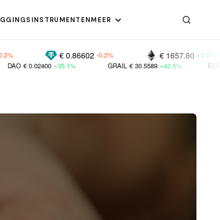
EGGINGSINSTRUMENTEN
MEER
€ 0.86602
€ 1657.80
-0.2%
+0.0%
00
+35.1%
GRAIL
€ 30.5589
+42.5%
EOS
€ 0.12818
+12