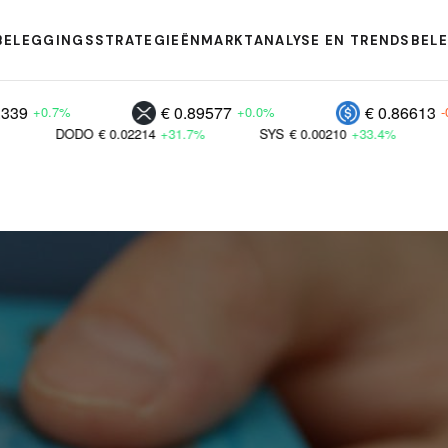
BELEGGINGSSTRATEGIEËN
MARKTANALYSE EN TRENDS
BEL
€ 0.89577
€ 0.86613
+0.0%
-0.2%
€ 0.02214
+31.7%
SYS
€ 0.00210
+33.4%
DAO
€ 0.024