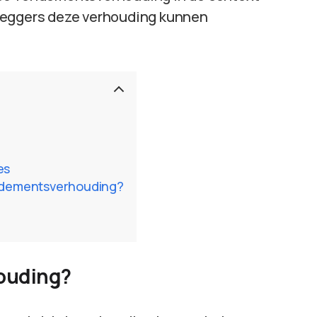
eleggers deze verhouding kunnen
es
endementsverhouding?
houding?