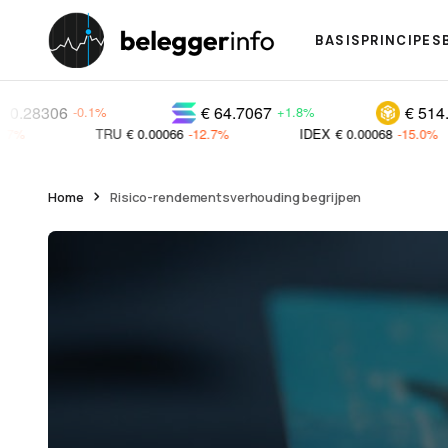
BASISPRINCIPES
€ 64.7067
€ 514.339
-0.1%
+1.8%
+0.7%
TRU
€ 0.00066
-12.7%
IDEX
€ 0.00068
-15.0%
DODO
Home
Risico-rendementsverhouding begrijpen