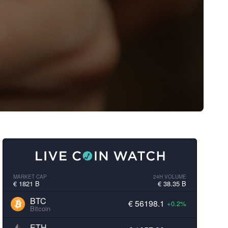
MARKET CAP
24H VOLUME
€ 1821 B
€ 38.35 B
BTC
€ 56198.1
+0.2%
Bitcoin
ETH