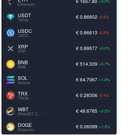
€ 1657.80
+0.0%
Ethereum
USDT
€ 0.86602
-0.2%
Tether
USDC
€ 0.86613
-0.2%
USDC
XRP
€ 0.89577
+0.0%
XRP
BNB
€ 514.339
+0.7%
BNB
SOL
€ 64.7067
+1.8%
Solana
TRX
€ 0.28306
-0.1%
TRON
WBT
€ 48.6785
+0.2%
WhiteBIT Coin
DOGE
€ 0.06099
+1.2%
Dogecoin