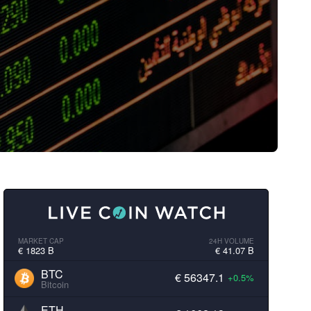
MARKET CAP
24H VOLUME
€ 1823 B
€ 41.07 B
BTC
€ 56347.1
+0.5%
Bitcoin
ETH