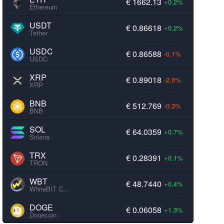
€ 1662.13
+0.2%
Ethereum
USDT
€ 0.86618
+0.2%
Tether
USDC
€ 0.86588
-0.1%
USDC
XRP
€ 0.89018
-2.0%
XRP
BNB
€ 512.769
-0.3%
BNB
SOL
€ 64.0359
+0.7%
Solana
TRX
€ 0.28391
+0.1%
TRON
WBT
€ 48.7440
+0.4%
WhiteBIT Coin
DOGE
€ 0.06058
+1.3%
Dogecoin