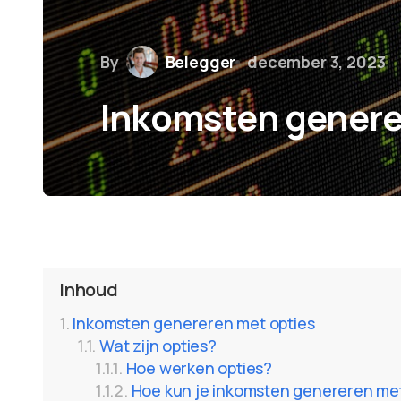
By
Belegger
december 3, 2023
Inkomsten genere
Inhoud
Inkomsten genereren met opties
Wat zijn opties?
Hoe werken opties?
Hoe kun je inkomsten genereren met