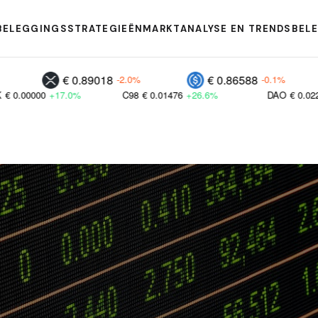
BELEGGINGSSTRATEGIEËN
MARKTANALYSE EN TRENDS
BEL
€ 0.89018
€ 0.86588
€ 0.8
-2.0%
-0.1%
%
C98
€ 0.01476
+26.6%
DAO
€ 0.02264
+27.0%