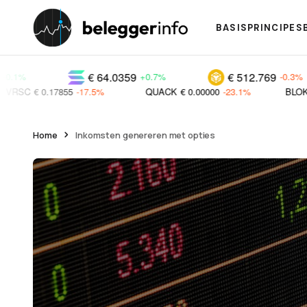
BASISPRINCIPES
€ 64.0359
€ 512.769
+0.7%
-0.3%
-17.5%
QUACK
€ 0.00000
-23.1%
BLOK
€ 0.00000
+17.0
Home
Inkomsten genereren met opties